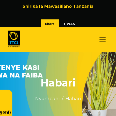
Shirika la Mawasiliano Tanzania
Binafsi
T-PESA
Habari
Nyumbani
Habari