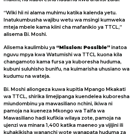
“Wiki hii ni alama muhimu katika kalenda yetu.
Inatukumbusha wajibu wetu wa msingi kumweka
mteja mbele kama kiini cha mafanikio ya TTCL,”
alisema Bi. Moshi.
Alisema kaulimbiu ya
“Mission: Possible”
inatoa
nguvu mpya kwa Watumishi wa TTCL kuona kila
changamoto kama fursa ya kuboresha huduma,
kubuni suluhisho bunifu, na kuimarisha uhusiano wa
kudumu na wateja.
Bi. Moshi aliongeza kuwa kupitia Mpango Mkakati
wa TTCL, shirika limejipanga kuendelea kuboresha
miundombinu ya mawasiliano nchini, ikiwa ni
pamoja na kueneza Mkongo wa Taifa wa
Mawasiliano hadi kufikia wilaya zote, pamoja na
ujenzi wa minara 1,400 katika maeneo ya vijijini ili
kuhakikisha wananchi wote wanapata huduma za