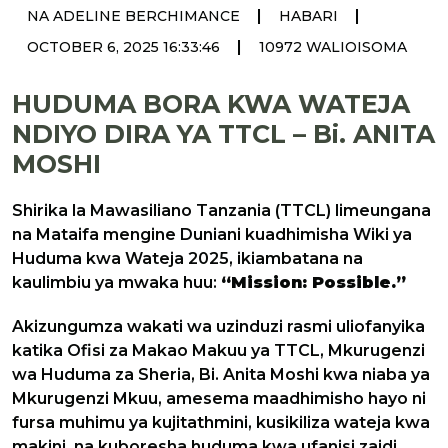
|
|
NA ADELINE BERCHIMANCE
HABARI
|
OCTOBER 6, 2025 16:33:46
10972 WALIOISOMA
HUDUMA BORA KWA WATEJA
NDIYO DIRA YA TTCL – Bi. ANITA
MOSHI
Shirika la Mawasiliano Tanzania (TTCL) limeungana
na Mataifa mengine Duniani kuadhimisha Wiki ya
Huduma kwa Wateja 2025, ikiambatana na
kaulimbiu ya mwaka huu:
“Mission: Possible.”
Akizungumza wakati wa uzinduzi rasmi uliofanyika
katika Ofisi za Makao Makuu ya TTCL, Mkurugenzi
wa Huduma za Sheria, Bi. Anita Moshi kwa niaba ya
Mkurugenzi Mkuu, amesema maadhimisho hayo ni
fursa muhimu ya kujitathmini, kusikiliza wateja kwa
makini, na kuboresha huduma kwa ufanisi zaidi.