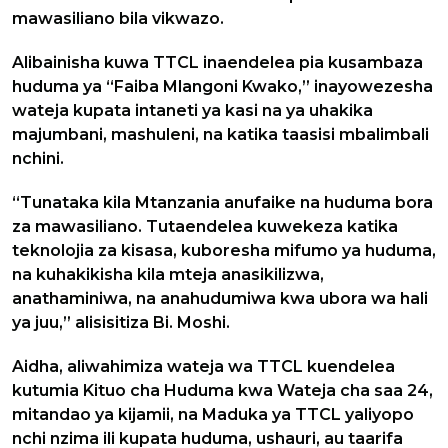
mawasiliano bila vikwazo.
Alibainisha kuwa TTCL inaendelea pia kusambaza
huduma ya “Faiba Mlangoni Kwako,” inayowezesha
wateja kupata intaneti ya kasi na ya uhakika
majumbani, mashuleni, na katika taasisi mbalimbali
nchini.
“Tunataka kila Mtanzania anufaike na huduma bora
za mawasiliano. Tutaendelea kuwekeza katika
teknolojia za kisasa, kuboresha mifumo ya huduma,
na kuhakikisha kila mteja anasikilizwa,
anathaminiwa, na anahudumiwa kwa ubora wa hali
ya juu,” alisisitiza Bi. Moshi.
Aidha, aliwahimiza wateja wa TTCL kuendelea
kutumia Kituo cha Huduma kwa Wateja cha saa 24,
mitandao ya kijamii, na Maduka ya TTCL yaliyopo
nchi nzima ili kupata huduma, ushauri, au taarifa