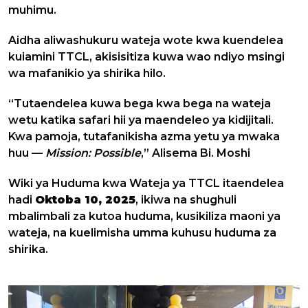
muhimu.
Aidha aliwashukuru wateja wote kwa kuendelea
kuiamini TTCL, akisisitiza kuwa wao ndiyo msingi
wa mafanikio ya shirika hilo.
“Tutaendelea kuwa bega kwa bega na wateja
wetu katika safari hii ya maendeleo ya kidijitali.
Kwa pamoja, tutafanikisha azma yetu ya mwaka
huu —
Mission: Possible
,” Alisema Bi. Moshi
Wiki ya Huduma kwa Wateja ya TTCL itaendelea
hadi
Oktoba 10, 2025
, ikiwa na shughuli
mbalimbali za kutoa huduma, kusikiliza maoni ya
wateja, na kuelimisha umma kuhusu huduma za
shirika.