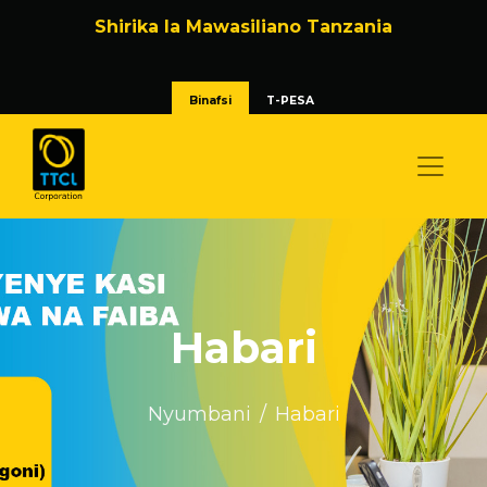
Shirika la Mawasiliano Tanzania
Binafsi
T-PESA
Habari
Nyumbani
Habari