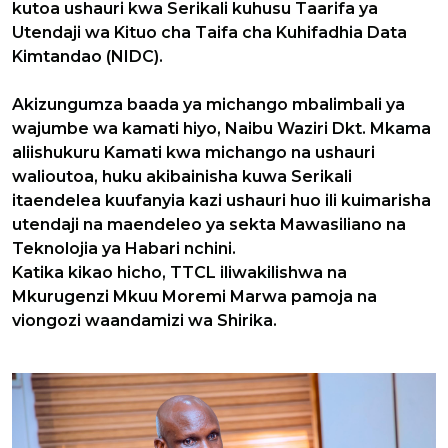
kutoa ushauri kwa Serikali kuhusu Taarifa ya
Utendaji wa Kituo cha Taifa cha Kuhifadhia Data
Kimtandao (NIDC).
Akizungumza baada ya michango mbalimbali ya
wajumbe wa kamati hiyo, Naibu Waziri Dkt. Mkama
aliishukuru Kamati kwa michango na ushauri
walioutoa, huku akibainisha kuwa Serikali
itaendelea kuufanyia kazi ushauri huo ili kuimarisha
utendaji na maendeleo ya sekta Mawasiliano na
Teknolojia ya Habari nchini.
Katika kikao hicho, TTCL iliwakilishwa na
Mkurugenzi Mkuu Moremi Marwa pamoja na
viongozi waandamizi wa Shirika.