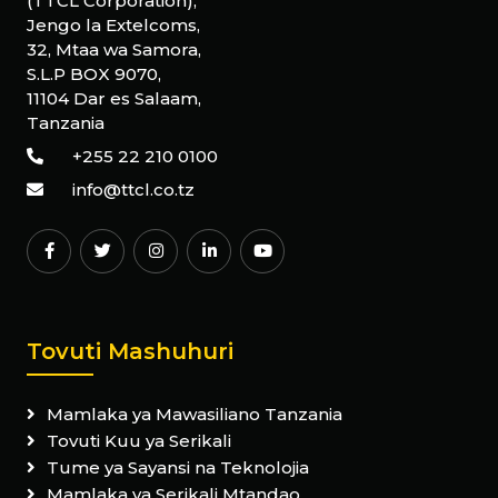
(TTCL Corporation),
Jengo la Extelcoms,
32, Mtaa wa Samora,
S.L.P BOX 9070,
11104 Dar es Salaam,
Tanzania
+255 22 210 0100
info@ttcl.co.tz
Tovuti Mashuhuri
Mamlaka ya Mawasiliano Tanzania
Tovuti Kuu ya Serikali
Tume ya Sayansi na Teknolojia
Mamlaka ya Serikali Mtandao