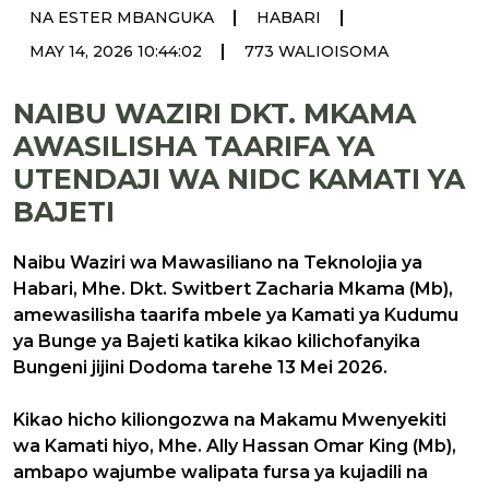
|
|
NA ESTER MBANGUKA
HABARI
|
MAY 14, 2026 10:44:02
773 WALIOISOMA
NAIBU WAZIRI DKT. MKAMA
AWASILISHA TAARIFA YA
UTENDAJI WA NIDC KAMATI YA
BAJETI
Naibu Waziri wa Mawasiliano na Teknolojia ya
Habari, Mhe. Dkt. Switbert Zacharia Mkama (Mb),
amewasilisha taarifa mbele ya Kamati ya Kudumu
ya Bunge ya Bajeti katika kikao kilichofanyika
Bungeni jijini Dodoma tarehe 13 Mei 2026.
Kikao hicho kiliongozwa na Makamu Mwenyekiti
wa Kamati hiyo, Mhe. Ally Hassan Omar King (Mb),
ambapo wajumbe walipata fursa ya kujadili na