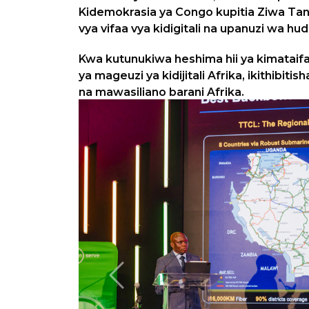
Kidemokrasia ya Congo kupitia Ziwa Tang
vya vifaa vya kidigitali na upanuzi wa 
Kwa kutunukiwa heshima hii ya kimatai
ya mageuzi ya kidijitali Afrika, ikithib
na mawasiliano barani Afrika.
Previous