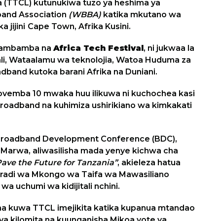
a (TTCL) kutunukiwa tuzo ya heshima ya
and Association
(WBBA)
katika mkutano wa
a jijini
Cape Town, Afrika Kusini.
 sambamba na
Africa Tech Festival
, ni jukwaa la
kali, Wataalamu wa teknolojia, Watoa Huduma za
dband kutoka barani Afrika na Duniani.
ovemba 10 mwaka huu ilikuwa ni kuchochea kasi
broadband na kuhimiza ushirikiano wa kimkakati
Broadband Development Conference (BDC),
arwa, aliwasilisha mada yenye kichwa cha
Pave the Future for Tanzania”
, akieleza hatua
 mradi wa Mkongo wa Taifa wa Mawasiliano
 uchumi wa kidijitali nchini.
isha kuwa TTCL imejikita katika kupanua mtandao
u ya kilomita na kuunganisha Mikoa yote ya