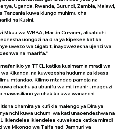
Kenya, Uganda, Rwanda, Burundi, Zambia, Malawi,
ya Tanzania kuwa kiungo muhimu cha
iki na Kusini.
 Mkuu wa WBBA, Martin Creaner, alikabidhi
eonesha uongozi na dira ya kipekee katika
ye uwezo wa Gigabit, inayowezesha ujenzi wa
endeshwa na maarifa.”
 mafanikio ya TTCL katika kusimamia mradi wa
 wa Kikanda, na kuwezesha huduma za kisasa
Elimu mtandao, Kilimo mtandao pamoja na
ekuwa chachu ya ubunifu wa miji mahiri, mageuzi
za mawasiliano ya uhakika kwa wananchi.
itisha dhamira ya kufikia malengo ya Dira ya
anya nchi kuwa uchumi wa kati unaoendeshwa na
CL ikiendelea ikiendelea kuwekeza katika miradi
i wa Mkongo wa Taifa hadi Jamhuri ya