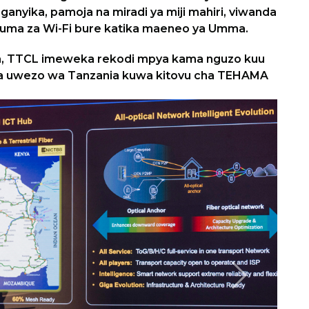
anyika, pamoja na miradi ya miji mahiri, viwanda
huduma za Wi-Fi bure katika maeneo ya Umma.
fa, TTCL imeweka rekodi mpya kama nguzo kuu
itisha uwezo wa Tanzania kuwa kitovu cha TEHAMA
Next