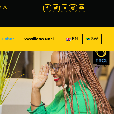
 0100
Habari
Wasiliana Nasi
EN
SW