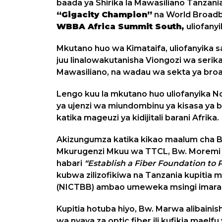
baada ya Shirika la Mawasiliano Tanzani
“Gigacity Champion”
na World Broadb
WBBA Africa Summit South,
uliofanyik
Mkutano huo wa Kimataifa, uliofanyika
juu linalowakutanisha Viongozi wa seri
Mawasiliano, na wadau wa sekta ya broa
Lengo kuu la mkutano huo uliofanyika N
ya ujenzi wa miundombinu ya kisasa ya 
katika mageuzi ya kidijitali barani Afrika.
Akizungumza katika kikao maalum cha 
Mkurugenzi Mkuu wa TTCL, Bw. Moremi M
habari
“Establish a Fiber Foundation to 
kubwa zilizofikiwa na Tanzania kupitia
(NICTBB) ambao umeweka msingi imara wa
Kupitia hotuba hiyo, Bw. Marwa alibain
wa nyaya za optic fiber ili kufikia maelf