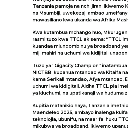
Tanzania pamoja na nchi jirani ikiwemo 
na Msumbiji, uwekezaji ambao umeifan
mawasiliano kwa ukanda wa Afrika Mashar
Kwa kutambua mchango huo, Mkurugenzi
rasmi tuzo kwa TTCL akisema: “TTCL im
kuandaa miundombinu ya broadband yen
miji mahiri na uchumi wa kidijitali unao
Tuzo ya “Gigacity Champion” inatambua
NICTBB, kupanua mtandao wa Kitaifa na
kama Serikali mtandao, Afya mtandao, 
uchumi wa kidigitali. Aidha TTCL pia im
ya kiuchumi, na upatikanaji wa huduma 
Kupitia mafanikio haya, Tanzania imethib
Maendeleo 2025, ambayo inalenga kuif
teknolojia, ubunifu, na maarifa, huku TT
mikubwa ya broadband, ikiwemo upanuz