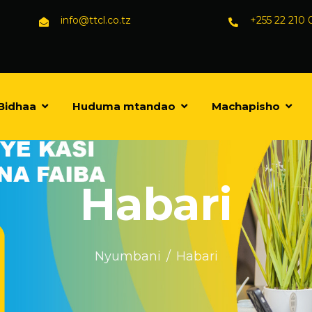
info@ttcl.co.tz
+255 22 210
Bidhaa
Huduma mtandao
Machapisho
Habari
Nyumbani
Habari