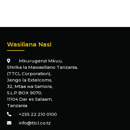
Wasiliana Nasi
Mkurugenzi Mkuu,
Shirika la Mawasiliano Tanzania,
(TTCL Corporation),
Jengo la Extelcoms,
32, Mtaa wa Samora,
S.L.P BOX 9070,
11104 Dar es Salaam,
Tanzania
+255 22 210 0100
info@ttcl.co.tz