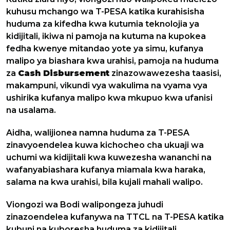
kuhusu mchango wa T-PESA katika kurahisisha
huduma za kifedha kwa kutumia teknolojia ya
kidijitali, ikiwa ni pamoja na kutuma na kupokea
fedha kwenye mitandao yote ya simu, kufanya
malipo ya biashara kwa urahisi, pamoja na huduma
za
Cash Disbursement
zinazowawezesha taasisi,
makampuni, vikundi vya wakulima na vyama vya
ushirika kufanya malipo kwa mkupuo kwa ufanisi
na usalama.
Aidha, walijionea namna huduma za T-PESA
zinavyoendelea kuwa kichocheo cha ukuaji wa
uchumi wa kidijitali kwa kuwezesha wananchi na
wafanyabiashara kufanya miamala kwa haraka,
salama na kwa urahisi, bila kujali mahali walipo.
Viongozi wa Bodi walipongeza juhudi
zinazoendelea kufanywa na TTCL na T-PESA katika
kubuni na kuboresha huduma za kidijitali