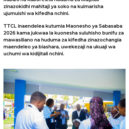
zinazokidhi mahitaji ya soko na kuimarisha
ujumuishi wa kifedha nchini.
TTCL inaendelea kutumia Maonesho ya Sabasaba
2026 kama jukwaa la kuonesha suluhisho bunifu za
mawasiliano na huduma za kifedha zinazochangia
maendeleo ya biashara, uwekezaji na ukuaji wa
uchumi wa kidijitali nchini.
Previous
Next