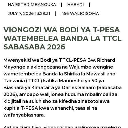
|
|
NA ESTER MBANGUKA
HABARI
|
JULY 7, 2026 13:29:31
456 WALIOISOMA
VIONGOZI WA BODI YA T-PESA
WATEMBELEA BANDA LA TTCL
SABASABA 2026
Mwenyekiti wa Bodi ya TTCL-PESA Bw. Richard
Mayongela akiongozana na Wajumbe wengine
wametembelea Banda la Shirika la Mawasiliano
Tanzania (TTCL) katika Maonesho ya 50 ya
Biashara ya Kimataifa ya Dar es Salaam (Sabasaba
2026), ambapo walijionea huduma mbalimbali za
kidijitali na suluhisho za kifedha zinazotolewa
kupitia T-PESA kwa wananchi, taasisi na
wafanyabiashara.
Katika ziara hiyo, viongozi hao walipokea maelezo