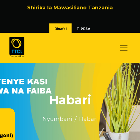
Shirika la Mawasiliano Tanzania
Binafsi
T-PESA
Habari
Nyumbani
Habari