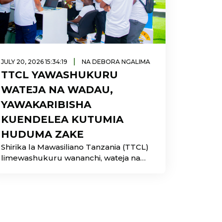
|
JULY 20, 2026 15:34:19
NA DEBORA NGALIMA
TTCL YAWASHUKURU
WATEJA NA WADAU,
YAWAKARIBISHA
KUENDELEA KUTUMIA
HUDUMA ZAKE
Shirika la Mawasiliano Tanzania (TTCL)
limewashukuru wananchi, wateja na
wadau mbalimbali kwa mwitikio
mkubwa waliouonesha kwa
kutembelea Banda Na. 26 la TTCL
katika Maonesho ya 50 ya Biashara ya
Kimataifa ya Dar es Salaam, maarufu