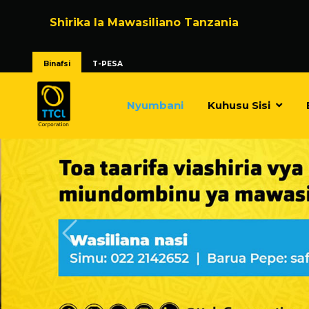
Shirika la Mawasiliano Tanzania
Binafsi
T-PESA
Nyumbani
Kuhusu Sisi
Previous