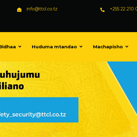
info@ttcl.co.tz
+255 22 210
Bidhaa
Huduma mtandao
Machapisho