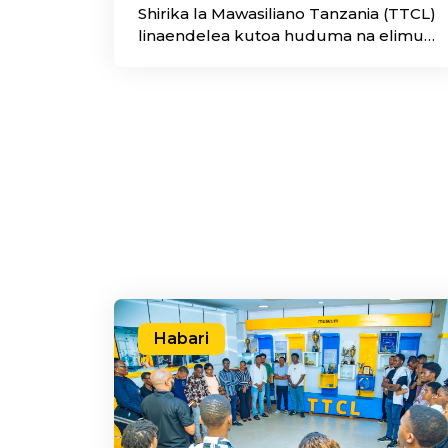
Shirika la Mawasiliano Tanzania (TTCL)
linaendelea kutoa huduma na elimu
kwa wakulima na wananchi
wanaotembelea Maonesho ya
Nanenane 2026 yanayofanyika katika
Uwanja wa John Malecela Nzuguni, jijini
Dodoma.
Habari