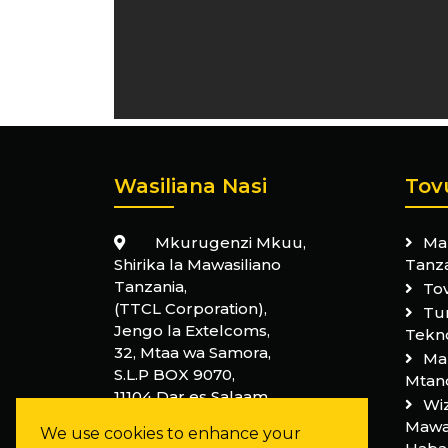
Wasiliana Nasi
Tov
Mkurugenzi Mkuu,
Ma
Shirika la Mawasiliano
Tanz
Tanzania,
Tov
(TTCL Corporation),
Tu
Jengo la Extelcoms,
Tekno
32, Mtaa wa Samora,
Mam
S.L.P BOX 9070,
Mtan
11104 Dar es Salaam,
Wiz
Tanzania
Mawas
We use cookies to enhance your