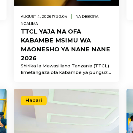
|
AUGUST 4, 2026 17:50:04
NA DEBORA
NGALIMA
TTCL YAJA NA OFA
KABAMBE MSIMU WA
MAONESHO YA NANE NANE
2026
Shirika la Mawasiliano Tanzania (TTCL)
limetangaza ofa kabambe ya punguzo
la bei kwenye vifaa vya intaneti kwa
wananchi wanaotembelea banda lake
katika Maonesho ya Kimataifa ya Kilimo
ya Nane Nane 2026, ikiwa ni sehemu ya
Habari
kuhamasisha matumizi ya teknolojia ya
kidijitali na kuongeza upatikanaji wa
huduma bora za mawasiliano nchini.