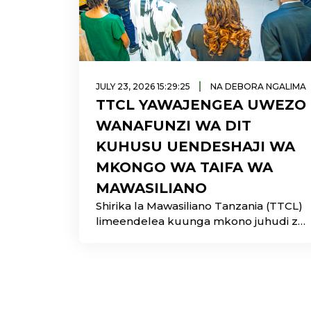
|
JULY 23, 2026 15:29:25
NA DEBORA NGALIMA
TTCL YAWAJENGEA UWEZO
WANAFUNZI WA DIT
KUHUSU UENDESHAJI WA
MKONGO WA TAIFA WA
MAWASILIANO
Shirika la Mawasiliano Tanzania (TTCL)
limeendelea kuunga mkono juhudi za
Serikali za kukuza ujuzi wa teknolojia
nchini kwa kutoa mafunzo ya kitaalamu
kwa wanafunzi wa Taasisi ya Teknolojia
Dar es Salaam (DIT) kuhusu
uendeshaji na usimamizi wa Mkongo