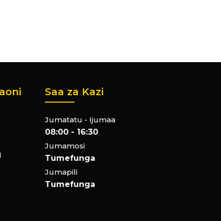
aoni
Saa za Kazi
Jumatatu - Ijumaa
08:00 - 16:30
Jumamosi
l
Tumefunga
Jumapili
Tumefunga