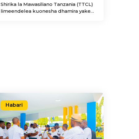
Shirika la Mawasiliano Tanzania (TTCL)
limeendelea kuonesha dhamira yake
ya kuwekeza katika maendeleo ya
rasilimali watu na kukuza kizazi kijacho
cha wataalamu wa mawasiliano nchini
kwa kuwapokea wanafunzi kutoka
Taasisi ya Teknolojia Dar es Salaam
(DIT), waliotembelea Makao Makuu ya
Shirika jijini Dar es Salaam kwa mafunzo
ya vitendo yaliyofanyika tarehe 30–31
Julai 2026.
Habari