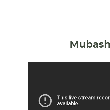
wa Taifa wa Mawasiliano.
Mubasha