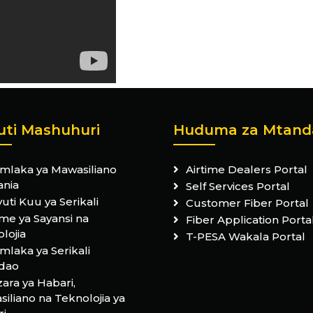
uti Mashuhuri
Huduma za Mtand
mlaka ya Mawasiliano
Airtime Dealers Portal
ania
Self Services Portal
uti Kuu ya Serikali
Customer Fiber Portal
me ya Sayansi na
Fiber Application Porta
lojia
T-PESA Wakala Portal
laka ya Serikali
dao
ara ya Habari,
iliano na Teknolojia ya