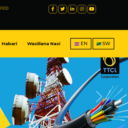
 0100
Habari
Wasiliana Nasi
EN
SW
Next