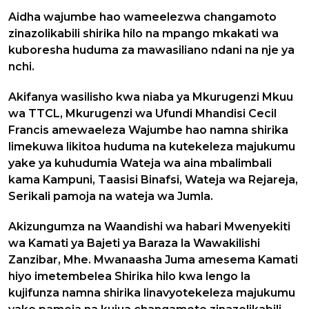
Aidha wajumbe hao wameelezwa changamoto
zinazolikabili shirika hilo na mpango mkakati wa
kuboresha huduma za mawasiliano ndani na nje ya
nchi.
Akifanya wasilisho kwa niaba ya Mkurugenzi Mkuu
wa TTCL, Mkurugenzi wa Ufundi Mhandisi Cecil
Francis amewaeleza Wajumbe hao namna shirika
limekuwa likitoa huduma na kutekeleza majukumu
yake ya kuhudumia Wateja wa aina mbalimbali
kama Kampuni, Taasisi Binafsi, Wateja wa Rejareja,
Serikali pamoja na wateja wa Jumla.
Akizungumza na Waandishi wa habari Mwenyekiti
wa Kamati ya Bajeti ya Baraza la Wawakilishi
Zanzibar, Mhe. Mwanaasha Juma amesema Kamati
hiyo imetembelea Shirika hilo kwa lengo la
kujifunza namna shirika linavyotekeleza majukumu