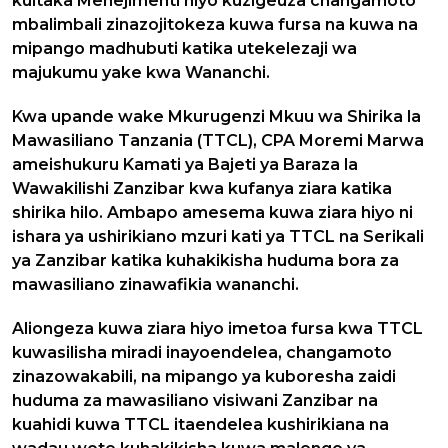
kuitaka Menejimenti hiyo kuzigeuza changamoto
mbalimbali zinazojitokeza kuwa fursa na kuwa na
mipango madhubuti katika utekelezaji wa
majukumu yake kwa Wananchi.
Kwa upande wake Mkurugenzi Mkuu wa Shirika la
Mawasiliano Tanzania (TTCL), CPA Moremi Marwa
ameishukuru Kamati ya Bajeti ya Baraza la
Wawakilishi Zanzibar kwa kufanya ziara katika
shirika hilo. Ambapo amesema kuwa ziara hiyo ni
ishara ya ushirikiano mzuri kati ya TTCL na Serikali
ya Zanzibar katika kuhakikisha huduma bora za
mawasiliano zinawafikia wananchi.
Aliongeza kuwa ziara hiyo imetoa fursa kwa TTCL
kuwasilisha miradi inayoendelea, changamoto
zinazowakabili, na mipango ya kuboresha zaidi
huduma za mawasiliano visiwani Zanzibar na
kuahidi kuwa TTCL itaendelea kushirikiana na