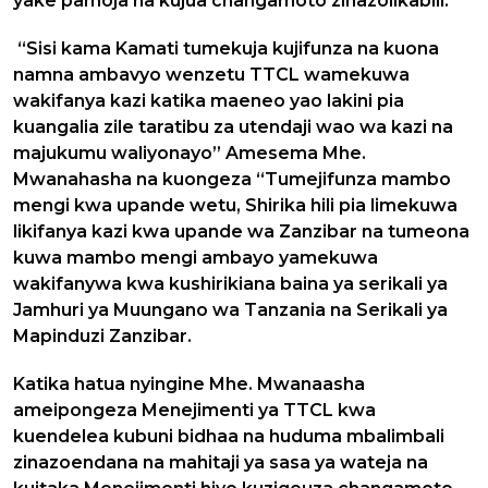
yake pamoja na kujua changamoto zinazolikabili.
“Sisi kama Kamati tumekuja kujifunza na kuona
namna ambavyo wenzetu TTCL wamekuwa
wakifanya kazi katika maeneo yao lakini pia
kuangalia zile taratibu za utendaji wao wa kazi na
majukumu waliyonayo” Amesema Mhe.
Mwanahasha na kuongeza “Tumejifunza mambo
mengi kwa upande wetu, Shirika hili pia limekuwa
likifanya kazi kwa upande wa Zanzibar na tumeona
kuwa mambo mengi ambayo yamekuwa
wakifanywa kwa kushirikiana baina ya serikali ya
Jamhuri ya Muungano wa Tanzania na Serikali ya
Mapinduzi Zanzibar.
Katika hatua nyingine Mhe. Mwanaasha
ameipongeza Menejimenti ya TTCL kwa
kuendelea kubuni bidhaa na huduma mbalimbali
zinazoendana na mahitaji ya sasa ya wateja na