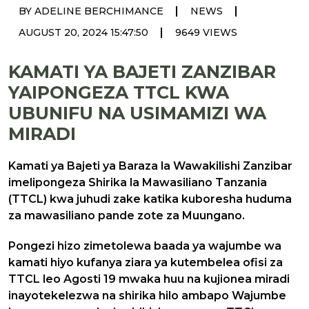
|
|
BY ADELINE BERCHIMANCE
NEWS
|
AUGUST 20, 2024 15:47:50
9649 VIEWS
KAMATI YA BAJETI ZANZIBAR
YAIPONGEZA TTCL KWA
UBUNIFU NA USIMAMIZI WA
MIRADI
Kamati ya Bajeti ya Baraza la Wawakilishi Zanzibar
imelipongeza Shirika la Mawasiliano Tanzania
(TTCL) kwa juhudi zake katika kuboresha huduma
za mawasiliano pande zote za Muungano.
Pongezi hizo zimetolewa baada ya wajumbe wa
kamati hiyo kufanya ziara ya kutembelea ofisi za
TTCL leo Agosti 19 mwaka huu na kujionea miradi
inayotekelezwa na shirika hilo ambapo Wajumbe