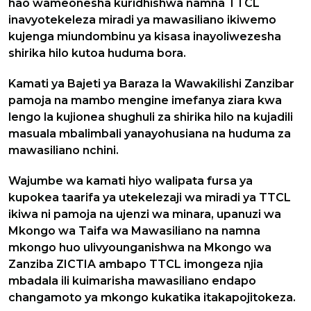
hao wameonesha kuridhishwa namna TTCL
inavyotekeleza miradi ya mawasiliano ikiwemo
kujenga miundombinu ya kisasa inayoliwezesha
shirika hilo kutoa huduma bora.
Kamati ya Bajeti ya Baraza la Wawakilishi Zanzibar
pamoja na mambo mengine imefanya ziara kwa
lengo la kujionea shughuli za shirika hilo na kujadili
masuala mbalimbali yanayohusiana na huduma za
mawasiliano nchini.
Wajumbe wa kamati hiyo walipata fursa ya
kupokea taarifa ya utekelezaji wa miradi ya TTCL
ikiwa ni pamoja na ujenzi wa minara, upanuzi wa
Mkongo wa Taifa wa Mawasiliano na namna
mkongo huo ulivyounganishwa na Mkongo wa
Zanziba ZICTIA ambapo TTCL imongeza njia
mbadala ili kuimarisha mawasiliano endapo
changamoto ya mkongo kukatika itakapojitokeza.