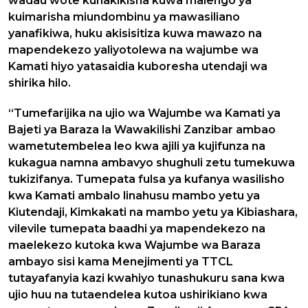
wadau wote kuhakikisha kuwa malengo ya
kuimarisha miundombinu ya mawasiliano
yanafikiwa, huku akisisitiza kuwa mawazo na
mapendekezo yaliyotolewa na wajumbe wa
Kamati hiyo yatasaidia kuboresha utendaji wa
shirika hilo.
“Tumefarijika na ujio wa Wajumbe wa Kamati ya
Bajeti ya Baraza la Wawakilishi Zanzibar ambao
wametutembelea leo kwa ajili ya kujifunza na
kukagua namna ambavyo shughuli zetu tumekuwa
tukizifanya. Tumepata fulsa ya kufanya wasilisho
kwa Kamati ambalo linahusu mambo yetu ya
Kiutendaji, Kimkakati na mambo yetu ya Kibiashara,
vilevile tumepata baadhi ya mapendekezo na
maelekezo kutoka kwa Wajumbe wa Baraza
ambayo sisi kama Menejimenti ya TTCL
tutayafanyia kazi kwahiyo tunashukuru sana kwa
ujio huu na tutaendelea kutoa ushirikiano kwa