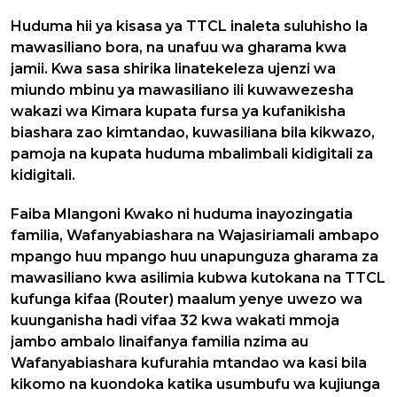
Huduma hii ya kisasa ya TTCL inaleta suluhisho la
mawasiliano bora, na unafuu wa gharama kwa
jamii. Kwa sasa shirika linatekeleza ujenzi wa
miundo mbinu ya mawasiliano ili kuwawezesha
wakazi wa Kimara kupata fursa ya kufanikisha
biashara zao kimtandao, kuwasiliana bila kikwazo,
pamoja na kupata huduma mbalimbali kidigitali za
kidigitali.
Faiba Mlangoni Kwako ni huduma inayozingatia
familia, Wafanyabiashara na Wajasiriamali ambapo
mpango huu mpango huu unapunguza gharama za
mawasiliano kwa asilimia kubwa kutokana na TTCL
kufunga kifaa (Router) maalum yenye uwezo wa
kuunganisha hadi vifaa 32 kwa wakati mmoja
jambo ambalo linaifanya familia nzima au
Wafanyabiashara kufurahia mtandao wa kasi bila
kikomo na kuondoka katika usumbufu wa kujiunga