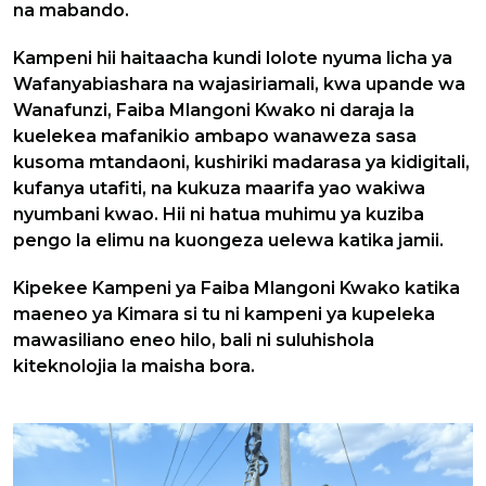
na mabando.
Kampeni hii haitaacha kundi lolote nyuma licha ya
Wafanyabiashara na wajasiriamali, kwa upande wa
Wanafunzi, Faiba Mlangoni Kwako ni daraja la
kuelekea mafanikio ambapo wanaweza sasa
kusoma mtandaoni, kushiriki madarasa ya kidigitali,
kufanya utafiti, na kukuza maarifa yao wakiwa
nyumbani kwao. Hii ni hatua muhimu ya kuziba
pengo la elimu na kuongeza uelewa katika jamii.
Kipekee Kampeni ya Faiba Mlangoni Kwako katika
maeneo ya Kimara si tu ni kampeni ya kupeleka
mawasiliano eneo hilo, bali ni suluhishola
kiteknolojia la maisha bora.