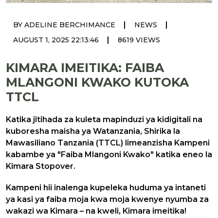
|
|
BY ADELINE BERCHIMANCE
NEWS
|
AUGUST 1, 2025 22:13:46
8619 VIEWS
KIMARA IMEITIKA: FAIBA
MLANGONI KWAKO KUTOKA
TTCL
Katika jitihada za kuleta mapinduzi ya kidigitali na
kuboresha maisha ya Watanzania, Shirika la
Mawasiliano Tanzania (TTCL) limeanzisha Kampeni
kabambe ya "Faiba Mlangoni Kwako" katika eneo la
Kimara Stopover.
Kampeni hii inalenga kupeleka huduma ya intaneti
ya kasi ya faiba moja kwa moja kwenye nyumba za
wakazi wa Kimara – na kweli, Kimara imeitika!