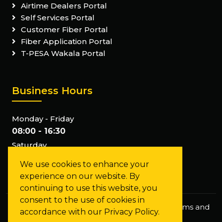
Airtime Dealers Portal
Self Services Portal
Customer Fiber Portal
Fiber Application Portal
T-PESA Wakala Portal
Business Hours
Monday - Friday
08:00 - 16:30
Saturday
Closed
We use cookies to enhance your
Sunday
experience on our website. By
Closed
continuing to use this website, you
consent to the use of cookies in
Privacy Policy
Staff Mail
FAQs
Terms and
accordance with our Privacy Policy.
Conditions