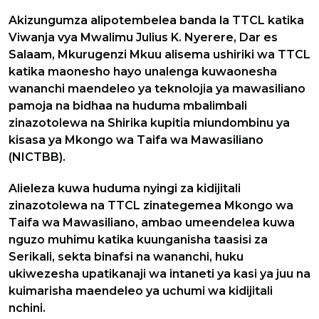
Akizungumza alipotembelea banda la TTCL katika
Viwanja vya Mwalimu Julius K. Nyerere, Dar es
Salaam, Mkurugenzi Mkuu alisema ushiriki wa TTCL
katika maonesho hayo unalenga kuwaonesha
wananchi maendeleo ya teknolojia ya mawasiliano
pamoja na bidhaa na huduma mbalimbali
zinazotolewa na Shirika kupitia miundombinu ya
kisasa ya Mkongo wa Taifa wa Mawasiliano
(NICTBB).
Alieleza kuwa huduma nyingi za kidijitali
zinazotolewa na TTCL zinategemea Mkongo wa
Taifa wa Mawasiliano, ambao umeendelea kuwa
nguzo muhimu katika kuunganisha taasisi za
Serikali, sekta binafsi na wananchi, huku
ukiwezesha upatikanaji wa intaneti ya kasi ya juu na
kuimarisha maendeleo ya uchumi wa kidijitali
nchini.