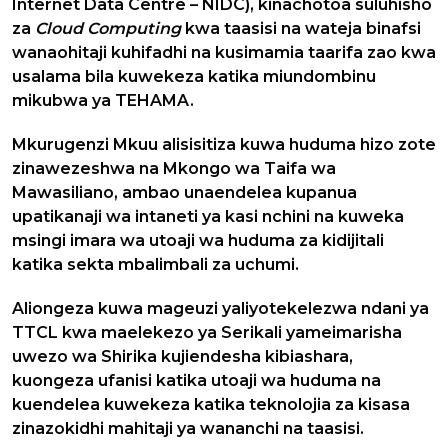
Internet Data Centre – NIDC), kinachotoa suluhisho
za
Cloud Computing
kwa taasisi na wateja binafsi
wanaohitaji kuhifadhi na kusimamia taarifa zao kwa
usalama bila kuwekeza katika miundombinu
mikubwa ya TEHAMA.
Mkurugenzi Mkuu alisisitiza kuwa huduma hizo zote
zinawezeshwa na Mkongo wa Taifa wa
Mawasiliano, ambao unaendelea kupanua
upatikanaji wa intaneti ya kasi nchini na kuweka
msingi imara wa utoaji wa huduma za kidijitali
katika sekta mbalimbali za uchumi.
Aliongeza kuwa mageuzi yaliyotekelezwa ndani ya
TTCL kwa maelekezo ya Serikali yameimarisha
uwezo wa Shirika kujiendesha kibiashara,
kuongeza ufanisi katika utoaji wa huduma na
kuendelea kuwekeza katika teknolojia za kisasa
zinazokidhi mahitaji ya wananchi na taasisi.