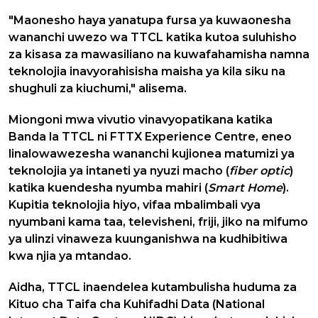
"Maonesho haya yanatupa fursa ya kuwaonesha
wananchi uwezo wa TTCL katika kutoa suluhisho
za kisasa za mawasiliano na kuwafahamisha namna
teknolojia inavyorahisisha maisha ya kila siku na
shughuli za kiuchumi," alisema.
Miongoni mwa vivutio vinavyopatikana katika
Banda la TTCL ni FTTX Experience Centre, eneo
linalowawezesha wananchi kujionea matumizi ya
teknolojia ya intaneti ya nyuzi macho (
fiber optic
)
katika kuendesha nyumba mahiri (
Smart Home
).
Kupitia teknolojia hiyo, vifaa mbalimbali vya
nyumbani kama taa, televisheni, friji, jiko na mifumo
ya ulinzi vinaweza kuunganishwa na kudhibitiwa
kwa njia ya mtandao.
Aidha, TTCL inaendelea kutambulisha huduma za
Kituo cha Taifa cha Kuhifadhi Data (National