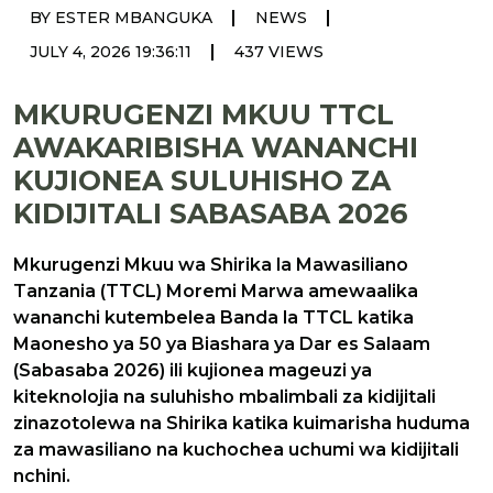
|
|
BY ESTER MBANGUKA
NEWS
|
JULY 4, 2026 19:36:11
437 VIEWS
MKURUGENZI MKUU TTCL
AWAKARIBISHA WANANCHI
KUJIONEA SULUHISHO ZA
KIDIJITALI SABASABA 2026
Mkurugenzi Mkuu wa Shirika la Mawasiliano
Tanzania (TTCL) Moremi Marwa amewaalika
wananchi kutembelea Banda la TTCL katika
Maonesho ya 50 ya Biashara ya Dar es Salaam
(Sabasaba 2026) ili kujionea mageuzi ya
kiteknolojia na suluhisho mbalimbali za kidijitali
zinazotolewa na Shirika katika kuimarisha huduma
za mawasiliano na kuchochea uchumi wa kidijitali
nchini.