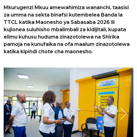
Mkurugenzi Mkuu amewahimiza wananchi, taasisi
za umma na sekta binafsi kutembelea Banda la
TTCL katika Maonesho ya Sabasaba 2026 ili
kujionea suluhisho mbalimbali za kidijitali, kupata
elimu kuhusu huduma zinazotolewa na Shirika
pamoja na kunufaika na ofa maalum zinazotolewa
katika kipindi chote cha maonesho.
Previous
Next