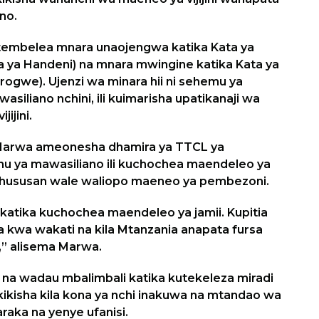
no.
etembelea mnara unaojengwa katika Kata ya
a ya Handeni) na mnara mwingine katika Kata ya
orogwe). Ujenzi wa minara hii ni sehemu ya
liano nchini, ili kuimarisha upatikanaji wa
ijini.
 Marwa ameonesha dhamira ya TTCL ya
u ya mawasiliano ili kuchochea maendeleo ya
, hususan wale waliopo maeneo ya pembezoni.
tika kuchochea maendeleo ya jamii. Kupitia
ka kwa wakati na kila Mtanzania anapata fursa
i,” alisema Marwa.
i na wadau mbalimbali katika kutekeleza miradi
hakikisha kila kona ya nchi inakuwa na mtandao wa
aka na yenye ufanisi.