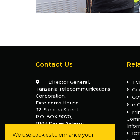
Contact Us
Rel
Director General,
TC
Tanzania Telecommunications
Go
Corporation,
CO
Extelcoms House,
e-
32, Samora Street,
Min
P.O. BOX 9070,
Comm
11104 Dar es Salaam,
Infor
Tanzania
IC
We use cookies to enhance your
+255 22 210 0100