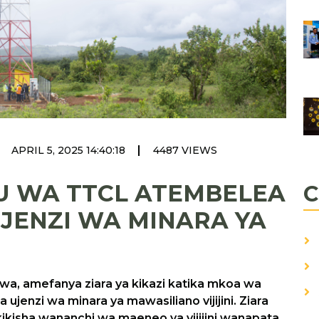
|
APRIL 5, 2025 14:40:18
4487 VIEWS
U WA TTCL ATEMBELEA
C
JENZI WA MINARA YA
, amefanya ziara ya kikazi katika mkoa wa
 ujenzi wa minara ya mawasiliano vijijini. Ziara
kikisha wananchi wa maeneo ya vijijini wanapata