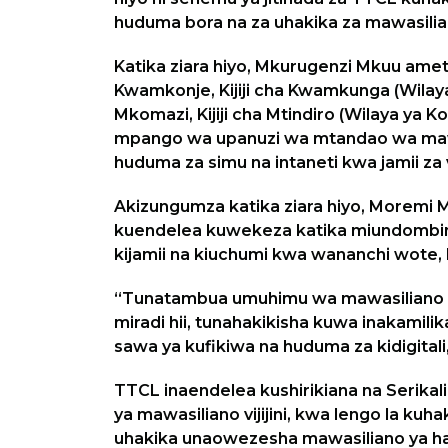
huduma bora na za uhakika za mawasilia
Katika ziara hiyo, Mkurugenzi Mkuu am
Kwamkonje, Kijiji cha Kwamkunga (Wilay
Mkomazi, Kijiji cha Mtindiro (Wilaya ya K
mpango wa upanuzi wa mtandao wa mawasi
huduma za simu na intaneti kwa jamii za vij
Akizungumza katika ziara hiyo, Moremi
kuendelea kuwekeza katika miundombin
kijamii na kiuchumi kwa wananchi wote
“Tunatambua umuhimu wa mawasiliano ka
miradi hii, tunahakikisha kuwa inakamili
sawa ya kufikiwa na huduma za kidigital
TTCL inaendelea kushirikiana na Serikal
ya mawasiliano vijijini, kwa lengo la ku
uhakika unaowezesha mawasiliano ya har