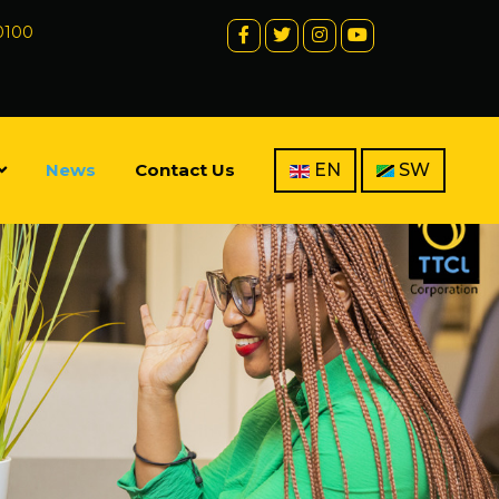
 0100
News
Contact Us
EN
SW