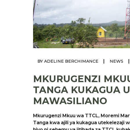
|
|
BY ADELINE BERCHIMANCE
NEWS
MKURUGENZI MKU
TANGA KUKAGUA U
MAWASILIANO
Mkurugenzi Mkuu wa TTCL, Moremi Marwa
Tanga kwa ajili ya kukagua utekelezaji wa
hiyo ni sehemu ya jitihada za TTCL kuha