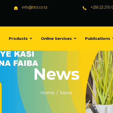
info@ttcl.co.tz
+255 22 210
Products
Online Services
Publications
News
Home
News