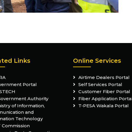
ated Links
Online Services
RA
Airtime Dealers Portal
vernment Portal
Self Services Portal
STECH
Customer Fiber Portal
Government Authority
Fiber Application Porta
istry of Information,
T-PESA Wakala Portal
unication and
mation Technology
T Commission