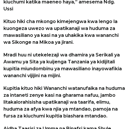
kiuchumi katika maeneo haya,” amesema Ndg.
Ussi
Kituo hiki cha mkongo kimejengwa kwa lengo la
kuongeza uwezo wa upatikanaji wa huduma za
mawasiliano ya kasi na ya uhakika kwa wananchi
wa Sikonge na Mikoa ya jirani.
Mradi huu ni utekelezaji wa dhamira ya Serikali ya
Awamu ya Sita ya kuijenga Tanzania ya kidijitali
kupitia miundombinu ya mawasiliano inayowafikia
wananchi vijijini na mijini.
Kupitia kituo hiki Wananchi watanufaika na huduma
za intaneti zenye kasi na gharama nafuu, jambo
litakalorahisisha upatikanaji wa taarifa, elimu,
huduma za afya kwa njia ya mtandao, pamoja na
fursa za kiuchumi kupitia biashara mtandao.
Aidha Taasisi za Umma na Binafsi kama Shule,