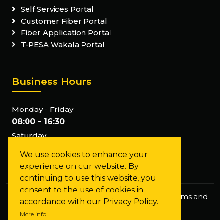
Self Services Portal
Customer Fiber Portal
Fiber Application Portal
T-PESA Wakala Portal
Business Hours
Monday - Friday
08:00 - 16:30
Saturday
Closed
We use cookies to enhance your
Sunday
experience on our website. By
Closed
continuing to use this website, you
consent to the use of cookies in
Privacy Policy
Staff Mail
FAQs
Terms and
accordance with our Privacy Policy.
Conditions
More info