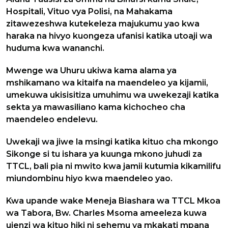
Hospitali, Vituo vya Polisi, na Mahakama
zitawezeshwa kutekeleza majukumu yao kwa
haraka na hivyo kuongeza ufanisi katika utoaji wa
huduma kwa wananchi.
Mwenge wa Uhuru ukiwa kama alama ya
mshikamano wa kitaifa na maendeleo ya kijamii,
umekuwa ukisisitiza umuhimu wa uwekezaji katika
sekta ya mawasiliano kama kichocheo cha
maendeleo endelevu.
Uwekaji wa jiwe la msingi katika kituo cha mkongo
Sikonge si tu ishara ya kuunga mkono juhudi za
TTCL, bali pia ni mwito kwa jamii kutumia kikamilifu
miundombinu hiyo kwa maendeleo yao.
Kwa upande wake Meneja Biashara wa TTCL Mkoa
wa Tabora, Bw. Charles Msoma ameeleza kuwa
ujenzi wa kituo hiki ni sehemu ya mkakati mpana