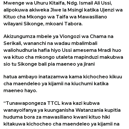
Mwenge wa Uhuru Kitaifa, Ndg. Ismail Ali Ussi,
alipokuwa akiweka Jiwe la Msingi katika Ujenzi wa
Kituo cha Mkongo wa Taifa wa Mawasiliano
wilayani Sikonge, mkoani Tabora.
Akizungumza mbele ya Viongozi wa Chama na
Serikali, wananchi na wadau mbalimbali
waliohudhuria hafla hiyo Ussi amesema Mradi huo
wa kituo cha mkongo utaleta mapinduzi makubwa
sio tu Sikonge bali pia maeneo ya jirani
hatua ambayo inatazamwa kama kichocheo kikuu
cha maendeleo ya kijamii na kiuchumi katika
maeneo hayo.
“Tunawapongeza TTCL kwa kazi kubwa
wanayoifanya ya kuunganisha Watanzania kupitia
huduma bora za mawasiliano kwani kituo hiki
kitakuwa kichocheo cha maendeleo ya kijamii na