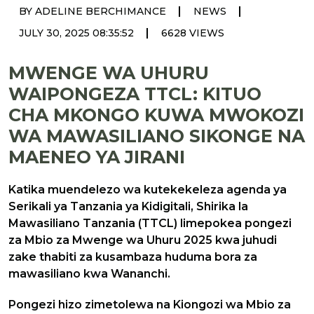
|
|
BY ADELINE BERCHIMANCE
NEWS
|
JULY 30, 2025 08:35:52
6628 VIEWS
MWENGE WA UHURU
WAIPONGEZA TTCL: KITUO
CHA MKONGO KUWA MWOKOZI
WA MAWASILIANO SIKONGE NA
MAENEO YA JIRANI
Katika muendelezo wa kutekekeleza agenda ya
Serikali ya Tanzania ya Kidigitali, Shirika la
Mawasiliano Tanzania (TTCL) limepokea pongezi
za Mbio za Mwenge wa Uhuru 2025 kwa juhudi
zake thabiti za kusambaza huduma bora za
mawasiliano kwa Wananchi.
Pongezi hizo zimetolewa na Kiongozi wa Mbio za