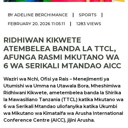
|
|
BY ADELINE BERCHIMANCE
SPORTS
|
FEBRUARY 20, 2026 11:05:11
1283 VIEWS
RIDHIWAN KIKWETE
ATEMBELEA BANDA LA TTCL,
AFUNGA RASMI MKUTANO WA
6 WA SERIKALI MTANDAO AICC
Waziri wa Nchi, Ofisi ya Rais – Menejimenti ya
Utumishi wa Umma na Utawala Bora, Mheshimiwa
Ridhiwani Kikwete, ametembelea banda la Shirika
la Mawasiliano Tanzania (TTCL) katika Mkutano wa
6 wa Serikali Mtandao uliofanyika katika Ukumbi
wa Mikutano wa Kimataifa wa Arusha International
Conference Centre (AICC), jijini Arusha.