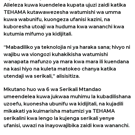
Alieleza kuwa kuendelea kupata ujuzi zaidi katika
TEHAMA kutawawezesha watumishi wa umma
kuwa wabunifu, kuongeza ufanisi kazini, na
kuboresha utoaji wa huduma kwa wananchi kwa
kutumia mifumo ya kidijitali.
“Mabadiliko ya teknolojia ni ya haraka sana; hivyo ni
wajibu wa viongozi kuhakikisha watumishi
wanapata mafunzo ya mara kwa mara ili kuendana
na kasi hiyo na kuleta matokeo chanya katika
utendaji wa serikali,” alisisitiza.
Mkutano huo wa 6 wa Serikali Mtandao
umeendelea kuwa jukwaa muhimu la kubadilishana
uzoefu, kuonesha ubunifu wa kidijitali, na kujadili
mikakati ya kuimarisha matumizi ya TEHAMA
serikalini kwa lengo la kujenga serikali yenye
ufanisi, uwazi na inayowajibika zaidi kwa wananchi.