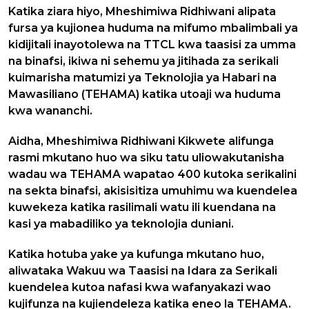
Katika ziara hiyo, Mheshimiwa Ridhiwani alipata
fursa ya kujionea huduma na mifumo mbalimbali ya
kidijitali inayotolewa na TTCL kwa taasisi za umma
na binafsi, ikiwa ni sehemu ya jitihada za serikali
kuimarisha matumizi ya Teknolojia ya Habari na
Mawasiliano (TEHAMA) katika utoaji wa huduma
kwa wananchi.
Aidha, Mheshimiwa Ridhiwani Kikwete alifunga
rasmi mkutano huo wa siku tatu uliowakutanisha
wadau wa TEHAMA wapatao 400 kutoka serikalini
na sekta binafsi, akisisitiza umuhimu wa kuendelea
kuwekeza katika rasilimali watu ili kuendana na
kasi ya mabadiliko ya teknolojia duniani.
Katika hotuba yake ya kufunga mkutano huo,
aliwataka Wakuu wa Taasisi na Idara za Serikali
kuendelea kutoa nafasi kwa wafanyakazi wao
kujifunza na kujiendeleza katika eneo la TEHAMA.