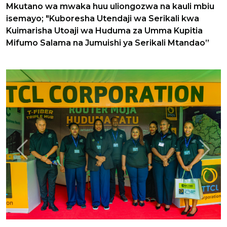
Mkutano wa mwaka huu uliongozwa na kauli mbiu
isemayo; "Kuboresha Utendaji wa Serikali kwa
Kuimarisha Utoaji wa Huduma za Umma Kupitia
Mifumo Salama na Jumuishi ya Serikali Mtandao”
Previous
Next