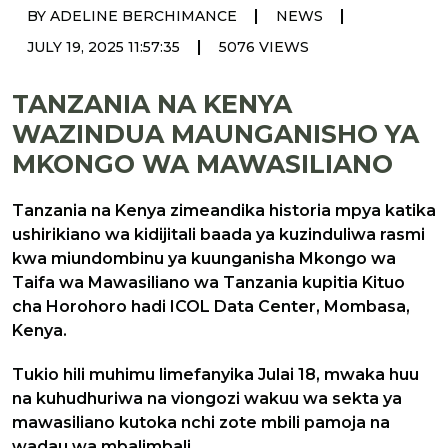
|
|
BY ADELINE BERCHIMANCE
NEWS
|
JULY 19, 2025 11:57:35
5076 VIEWS
TANZANIA NA KENYA
WAZINDUA MAUNGANISHO YA
MKONGO WA MAWASILIANO
Tanzania na Kenya zimeandika historia mpya katika
ushirikiano wa kidijitali baada ya kuzinduliwa rasmi
kwa miundombinu ya kuunganisha Mkongo wa
Taifa wa Mawasiliano wa Tanzania kupitia Kituo
cha Horohoro hadi ICOL Data Center, Mombasa,
Kenya.
Tukio hili muhimu limefanyika Julai 18, mwaka huu
na kuhudhuriwa na viongozi wakuu wa sekta ya
mawasiliano kutoka nchi zote mbili pamoja na
wadau wa mbalimbali.