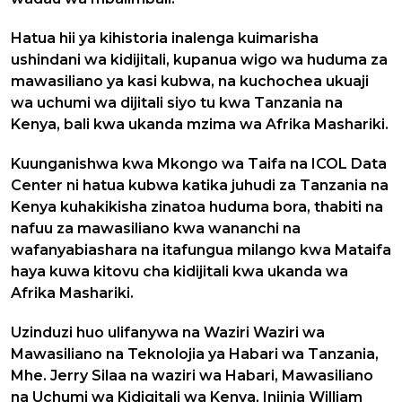
Hatua hii ya kihistoria inalenga kuimarisha
ushindani wa kidijitali, kupanua wigo wa huduma za
mawasiliano ya kasi kubwa, na kuchochea ukuaji
wa uchumi wa dijitali siyo tu kwa Tanzania na
Kenya, bali kwa ukanda mzima wa Afrika Mashariki.
Kuunganishwa kwa Mkongo wa Taifa na ICOL Data
Center ni hatua kubwa katika juhudi za Tanzania na
Kenya kuhakikisha zinatoa huduma bora, thabiti na
nafuu za mawasiliano kwa wananchi na
wafanyabiashara na itafungua milango kwa Mataifa
haya kuwa kitovu cha kidijitali kwa ukanda wa
Afrika Mashariki.
Uzinduzi huo ulifanywa na Waziri Waziri wa
Mawasiliano na Teknolojia ya Habari wa Tanzania,
Mhe. Jerry Silaa na waziri wa Habari, Mawasiliano
na Uchumi wa Kidigitali wa Kenya, Injinia William