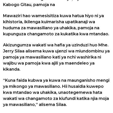
Kabogo Gitau, pamoja na
Mawaziri hao wamesisitiza kuwa hatua hiyo ni ya
kihistoria, ikilenga kuimarisha upatikanaji wa
huduma za mawasiliano ya uhakika, pamoja na
kupunguza changamoto za kukatika kwa mtandao.
Akizungumza wakati wa hafla ya uzinduzi huo Mhe.
Jerry Silaa alisema kuwa ujenzi wa miundombinu ya
pamoja ya mawasiliano kati ya nchi washirika ni
wajibu wa pamoja kwa ajili ya maendeleo ya
kikanda.
“Kuna faida kubwa ya kuwa na maunganisho mengi
ya mikongo ya mawasiliano. Hii husaidia kuwepo
kwa mtandao wa uhakika, unaotegemewa hata
wakati wa changamoto za kiufundi katika njia moja
ya mawasiliano,” alisema Silaa.