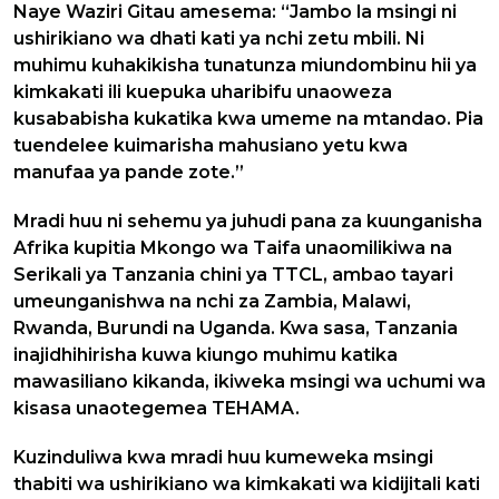
Naye Waziri Gitau amesema: “Jambo la msingi ni
ushirikiano wa dhati kati ya nchi zetu mbili. Ni
muhimu kuhakikisha tunatunza miundombinu hii ya
kimkakati ili kuepuka uharibifu unaoweza
kusababisha kukatika kwa umeme na mtandao. Pia
tuendelee kuimarisha mahusiano yetu kwa
manufaa ya pande zote.”
Mradi huu ni sehemu ya juhudi pana za kuunganisha
Afrika kupitia Mkongo wa Taifa unaomilikiwa na
Serikali ya Tanzania chini ya TTCL, ambao tayari
umeunganishwa na nchi za Zambia, Malawi,
Rwanda, Burundi na Uganda. Kwa sasa, Tanzania
inajidhihirisha kuwa kiungo muhimu katika
mawasiliano kikanda, ikiweka msingi wa uchumi wa
kisasa unaotegemea TEHAMA.
Kuzinduliwa kwa mradi huu kumeweka msingi
thabiti wa ushirikiano wa kimkakati wa kidijitali kati