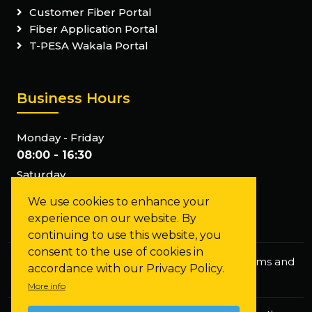
Customer Fiber Portal
Fiber Application Portal
T-PESA Wakala Portal
Business Hours
Monday - Friday
08:00 - 16:30
Saturday
Closed
We use cookies to enhance your
Sunday
experience on our website. By
Closed
continuing to use this website, you
consent to the use of cookies in
Privacy Policy
Staff Mail
FAQs
Terms and
accordance with our Privacy Policy.
Conditions
More info