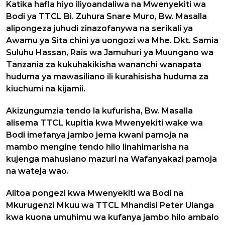
Katika hafla hiyo iliyoandaliwa na Mwenyekiti wa
Bodi ya TTCL Bi. Zuhura Snare Muro, Bw. Masalla
alipongeza juhudi zinazofanywa na serikali ya
Awamu ya Sita chini ya uongozi wa Mhe. Dkt. Samia
Suluhu Hassan, Rais wa Jamuhuri ya Muungano wa
Tanzania za kukuhakikisha wananchi wanapata
huduma ya mawasiliano ili kurahisisha huduma za
kiuchumi na kijamii.
Akizungumzia tendo la kufurisha, Bw. Masalla
alisema TTCL kupitia kwa Mwenyekiti wake wa
Bodi imefanya jambo jema kwani pamoja na
mambo mengine tendo hilo linahimarisha na
kujenga mahusiano mazuri na Wafanyakazi pamoja
na wateja wao.
Alitoa pongezi kwa Mwenyekiti wa Bodi na
Mkurugenzi Mkuu wa TTCL Mhandisi Peter Ulanga
kwa kuona umuhimu wa kufanya jambo hilo ambalo