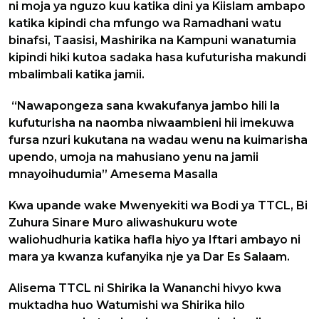
ni moja ya nguzo kuu katika dini ya Kiislam ambapo
katika kipindi cha mfungo wa Ramadhani watu
binafsi, Taasisi, Mashirika na Kampuni wanatumia
kipindi hiki kutoa sadaka hasa kufuturisha makundi
mbalimbali katika jamii.
“Nawapongeza sana kwakufanya jambo hili la
kufuturisha na naomba niwaambieni hii imekuwa
fursa nzuri kukutana na wadau wenu na kuimarisha
upendo, umoja na mahusiano yenu na jamii
mnayoihudumia” Amesema Masalla
Kwa upande wake Mwenyekiti wa Bodi ya TTCL, Bi
Zuhura Sinare Muro aliwashukuru wote
waliohudhuria katika hafla hiyo ya Iftari ambayo ni
mara ya kwanza kufanyika nje ya Dar Es Salaam.
Alisema TTCL ni Shirika la Wananchi hivyo kwa
muktadha huo Watumishi wa Shirika hilo