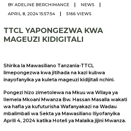
|
|
BY ADELINE BERCHIMANCE
NEWS
|
APRIL 8, 2024 15:57:54
5166 VIEWS
TTCL YAPONGEZWA KWA
MAGEUZI KIDIGITALI
Shirika la Mawasiliano Tanzania-TTCL
limepongezwa kwa jitihada na kazi kubwa
inayofanyika ya kuleta mageuzi kidijitali nchini.
Pongezi hizo zimetolewa na Mkuu wa Wilaya ya
Ilemela Mkoani Mwanza Bw. Hassan Masalla wakati
wa hafla ya kufuturisha Wafanyakazi na Wadau
mbalimbali wa Sekta ya Mawasiliano Iliyofanyika
Aprili 4, 2024 katika Hoteli ya Malaika jijini Mwanza.