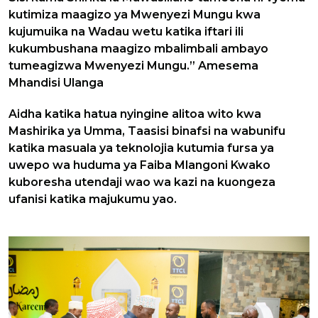
kutimiza maagizo ya Mwenyezi Mungu kwa
kujumuika na Wadau wetu katika iftari ili
kukumbushana maagizo mbalimbali ambayo
tumeagizwa Mwenyezi Mungu.” Amesema
Mhandisi Ulanga
Aidha katika hatua nyingine alitoa wito kwa
Mashirika ya Umma, Taasisi binafsi na wabunifu
katika masuala ya teknolojia kutumia fursa ya
uwepo wa huduma ya Faiba Mlangoni Kwako
kuboresha utendaji wao wa kazi na kuongeza
ufanisi katika majukumu yao.