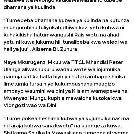
wazawa wa Mkongo katika Mawasiliano tubebe
dhamana ya kuulinda.
"Tumebeba dhamana kubwa ya kulinda na kutunza
miungombinu tuliyokabidhiwa kazi yetu kubwa ni
kuhakikisha hatumwangushi Rais wetu na ahadi
yetu ni kuwa jukumu hili tunalibeba kwa weledi wa
hali ya juu”. Alisema Bi. Zuhura
Naye Mkurugenzi Mkuu wa TTCL Mhandisi Peter
Ulanga aliwashukuru wadau wote waliojumuika
pamoja katika hafla hiyo ya Futari ambapo shirika
limetumia fursa hiyo kukumbushana maagizo
ambayo waumini wa dini ya Kiislam wamepewa na
Mwenyezi Mungu kupitia mawaidha kutoka kwa
Viongozi wao wa Dini
"Tumeipokea heshima kubwa ya kujumuika nasi na
ni faraja kubwa sana kwetu" na kuongeza kuwa,
Sisi kama Shirika la Mawasiliano tumeona ni vyema