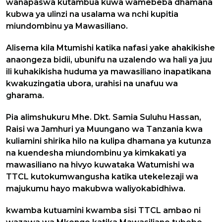
wanapaswa kutambua kuwa wamebeba dhamana
kubwa ya ulinzi na usalama wa nchi kupitia
miundombinu ya Mawasiliano.
Alisema kila Mtumishi katika nafasi yake ahakikishe
anaongeza bidii, ubunifu na uzalendo wa hali ya juu
ili kuhakikisha huduma ya mawasiliano inapatikana
kwakuzingatia ubora, urahisi na unafuu wa
gharama.
Pia alimshukuru Mhe. Dkt. Samia Suluhu Hassan,
Raisi wa Jamhuri ya Muungano wa Tanzania kwa
kuliamini shirika hilo na kulipa dhamana ya kutunza
na kuendesha miundombinu ya kimkakati ya
mawasiliano na hivyo kuwataka Watumishi wa
TTCL kutokumwangusha katika utekelezaji wa
majukumu hayo makubwa waliyokabidhiwa.
kwamba kutuamini kwamba sisi TTCL ambao ni