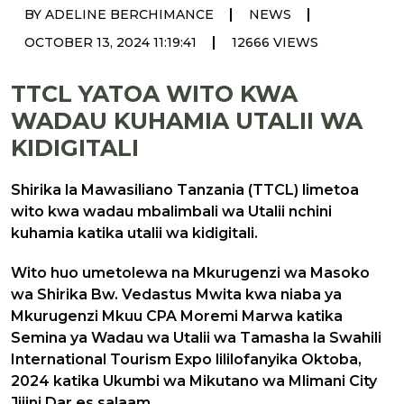
|
|
BY ADELINE BERCHIMANCE
NEWS
|
OCTOBER 13, 2024 11:19:41
12666 VIEWS
TTCL YATOA WITO KWA
WADAU KUHAMIA UTALII WA
KIDIGITALI
Shirika la Mawasiliano Tanzania (TTCL) limetoa
wito kwa wadau mbalimbali wa Utalii nchini
kuhamia katika utalii wa kidigitali.
Wito huo umetolewa na Mkurugenzi wa Masoko
wa Shirika Bw. Vedastus Mwita kwa niaba ya
Mkurugenzi Mkuu CPA Moremi Marwa katika
Semina ya Wadau wa Utalii wa Tamasha la Swahili
International Tourism Expo lililofanyika Oktoba,
2024 katika Ukumbi wa Mikutano wa Mlimani City
Jijini Dar es salaam.