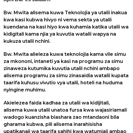
Bw. Mwita alisema kuwa Teknolojia ya utalii inakua
kwa kasi kubwa hivyo ni vema sekta ya utalii
kuendana na kasi hiyo kwa kuhamia katika utalii wa
kidigitali kama njia ya kuvutia watalii wapya na
kukuza utalii nchini.
Bw. Mwita alieleza kuwa teknolojia kama vile simu
za mkononi, intaneti ya kasi na programu za simu
zinaweza kutumika kuvutia utalii nchini ambapo
alisema programu za simu zinasaidia watalii kupata
taarifa kuhusu vivutio vya utalii, hoteli na huduma
nyingine muhimu.
Akielezea faida kadhaa za utalii wa kidijitali,
alisema kuwa utalii unatoa fursa kwa wajasiriamali
wadogo kuanzisha biashara zao mtandaoni bila
gharama kubwa, pili alisema inarahisisha
upatikanaji wa taarifa sahihi kwa watumiaji ambao