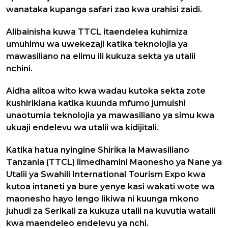
wanataka kupanga safari zao kwa urahisi zaidi.
Alibainisha kuwa TTCL itaendelea kuhimiza
umuhimu wa uwekezaji katika teknolojia ya
mawasiliano na elimu ili kukuza sekta ya utalii
nchini.
Aidha alitoa wito kwa wadau kutoka sekta zote
kushirikiana katika kuunda mfumo jumuishi
unaotumia teknolojia ya mawasiliano ya simu kwa
ukuaji endelevu wa utalii wa kidijitali.
Katika hatua nyingine Shirika la Mawasiliano
Tanzania (TTCL) limedhamini Maonesho ya Nane ya
Utalii ya Swahili International Tourism Expo kwa
kutoa intaneti ya bure yenye kasi wakati wote wa
maonesho hayo lengo likiwa ni kuunga mkono
juhudi za Serikali za kukuza utalii na kuvutia watalii
kwa maendeleo endelevu ya nchi.