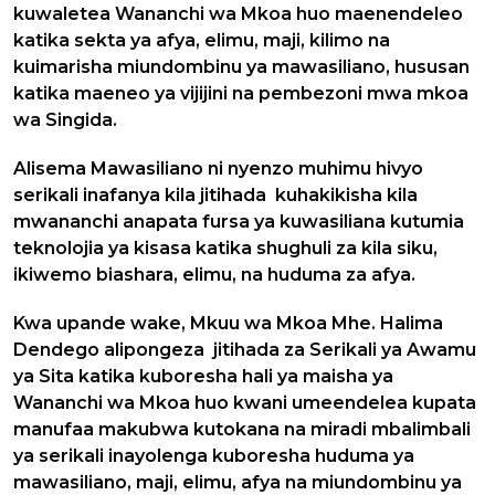
kuwaletea Wananchi wa Mkoa huo maenendeleo
katika sekta ya afya, elimu, maji, kilimo na
kuimarisha miundombinu ya mawasiliano, hususan
katika maeneo ya vijijini na pembezoni mwa mkoa
wa Singida.
Alisema Mawasiliano ni nyenzo muhimu hivyo
serikali inafanya kila jitihada kuhakikisha kila
mwananchi anapata fursa ya kuwasiliana kutumia
teknolojia ya kisasa katika shughuli za kila siku,
ikiwemo biashara, elimu, na huduma za afya.
Kwa upande wake, Mkuu wa Mkoa Mhe. Halima
Dendego alipongeza jitihada za Serikali ya Awamu
ya Sita katika kuboresha hali ya maisha ya
Wananchi wa Mkoa huo kwani umeendelea kupata
manufaa makubwa kutokana na miradi mbalimbali
ya serikali inayolenga kuboresha huduma ya
mawasiliano, maji, elimu, afya na miundombinu ya