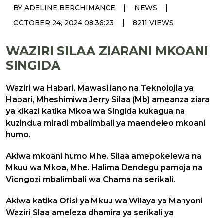
|
|
BY ADELINE BERCHIMANCE
NEWS
|
OCTOBER 24, 2024 08:36:23
8211 VIEWS
WAZIRI SILAA ZIARANI MKOANI
SINGIDA
Waziri wa Habari, Mawasiliano na Teknolojia ya
Habari, Mheshimiwa Jerry Silaa (Mb) ameanza ziara
ya kikazi katika Mkoa wa Singida kukagua na
kuzindua miradi mbalimbali ya maendeleo mkoani
humo.
Akiwa mkoani humo Mhe. Silaa amepokelewa na
Mkuu wa Mkoa, Mhe. Halima Dendegu pamoja na
Viongozi mbalimbali wa Chama na serikali.
Akiwa katika Ofisi ya Mkuu wa Wilaya ya Manyoni
Waziri Slaa ameleza dhamira ya serikali ya