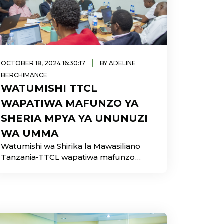
|
OCTOBER 18, 2024 16:30:17
BY ADELINE
BERCHIMANCE
WATUMISHI TTCL
WAPATIWA MAFUNZO YA
SHERIA MPYA YA UNUNUZI
WA UMMA
Watumishi wa Shirika la Mawasiliano
Tanzania-TTCL wapatiwa mafunzo
kuhusu Sheria Mpya ya Ununuzi wa