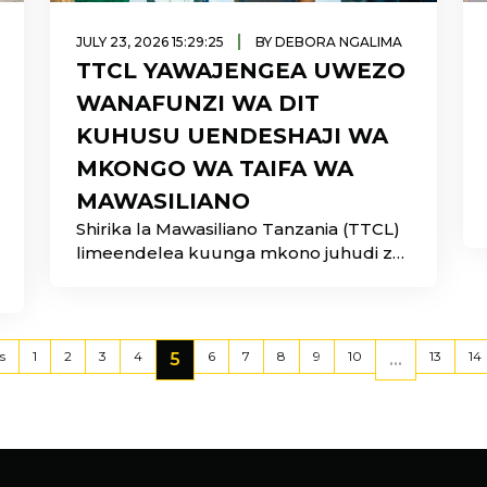
|
JULY 23, 2026 15:29:25
BY DEBORA NGALIMA
TTCL YAWAJENGEA UWEZO
WANAFUNZI WA DIT
KUHUSU UENDESHAJI WA
MKONGO WA TAIFA WA
MAWASILIANO
Shirika la Mawasiliano Tanzania (TTCL)
limeendelea kuunga mkono juhudi za
Serikali za kukuza ujuzi wa teknolojia
nchini kwa kutoa mafunzo ya kitaalamu
kwa wanafunzi wa Taasisi ya Teknolojia
Dar es Salaam (DIT) kuhusu
s
1
2
3
4
6
7
8
9
10
13
14
5
...
uendeshaji na usimamizi wa Mkongo
wa Taifa wa Mawasiliano.