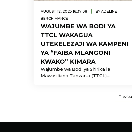
|
AUGUST 12, 2025 16:37:38
BY ADELINE
BERCHIMANCE
WAJUMBE WA BODI YA
TTCL WAKAGUA
UTEKELEZAJI WA KAMPENI
YA “FAIBA MLANGONI
KWAKO” KIMARA
Wajumbe wa Bodi ya Shirika la
Mawasiliano Tanzania (TTCL)
wamefanya ziara ya ukaguzi katika
eneo la Kimara
Previou