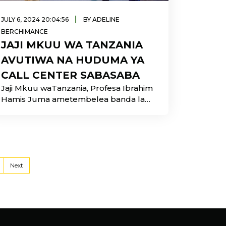
|
JULY 6, 2024 20:04:56
BY ADELINE
BERCHIMANCE
JAJI MKUU WA TANZANIA
AVUTIWA NA HUDUMA YA
CALL CENTER SABASABA
Jaji Mkuu waTanzania, Profesa Ibrahim
Hamis Juma ametembelea banda la
Shirika la Mawasiliano Tanzania TTCL
wakati wa Maonesho ya
Next