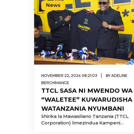
News
|
NOVEMBER 22, 2024 08:21:03
BY ADELINE
BERCHIMANCE
TTCL SASA NI MWENDO WA
“WALETEE” KUWARUDISHA
WATANZANIA NYUMBANI
Shirika la Mawasiliano Tanzania (TTCL
Corporation) limezindua Kampeni
Mpya “WALETEE”