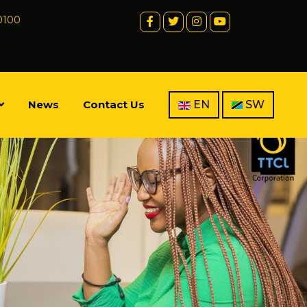
 0100
News
Contact Us
EN
SW