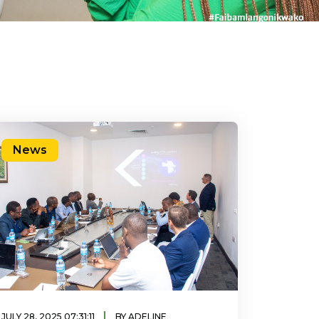
News
|
JULY 28, 2025 07:31:11
BY ADELINE