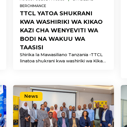
BERCHIMANCE
TTCL YATOA SHUKRANI
KWA WASHIRIKI WA KIKAO
KAZI CHA WENYEVITI WA
BODI NA WAKUU WA
TAASISI
Shirika la Mawasiliano Tanzania -TTCL
linatoa shukrani kwa washiriki wa Kikao
Kazi cha Wenyeviti wa Bodi na Wakuu
wa Taasisi waliotembelea banda lao la
News