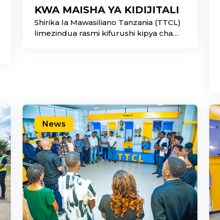
KWA MAISHA YA KIDIJITALI
Shirika la Mawasiliano Tanzania (TTCL)
limezindua rasmi kifurushi kipya cha
Faiba Mlangoni Kwako kinachoitwa
News