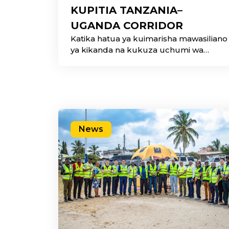
KUPITIA TANZANIA–
UGANDA CORRIDOR
Katika hatua ya kuimarisha mawasiliano
ya kikanda na kukuza uchumi wa
kidijitali, Waziri wa
News