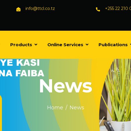
info@ttcl.co.tz
+255 22 210
Products
Online Services
Publications
News
Home
News