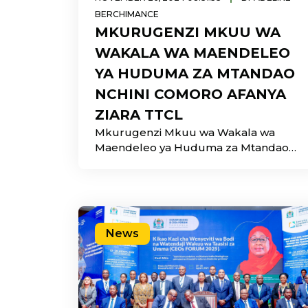
BERCHIMANCE
MKURUGENZI MKUU WA
WAKALA WA MAENDELEO
YA HUDUMA ZA MTANDAO
NCHINI COMORO AFANYA
ZIARA TTCL
Mkurugenzi Mkuu wa Wakala wa
Maendeleo ya Huduma za Mtandao
nchini Comoro (ANADEM) Bw. Said
Mouinou
News