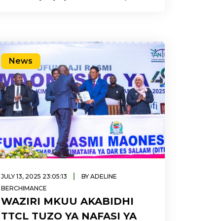
kwa Wenyeviti wa Bodi na
News
|
JULY 13, 2025 23:05:13
BY ADELINE
BERCHIMANCE
WAZIRI MKUU AKABIDHI
TTCL TUZO YA NAFASI YA