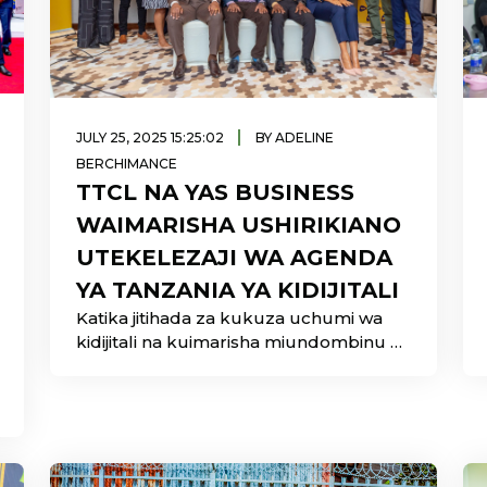
|
JULY 25, 2025 15:25:02
BY ADELINE
BERCHIMANCE
TTCL NA YAS BUSINESS
WAIMARISHA USHIRIKIANO
UTEKELEZAJI WA AGENDA
YA TANZANIA YA KIDIJITALI
Katika jitihada za kukuza uchumi wa
kidijitali na kuimarisha miundombinu ya
mawasiliano nchini, Shirika