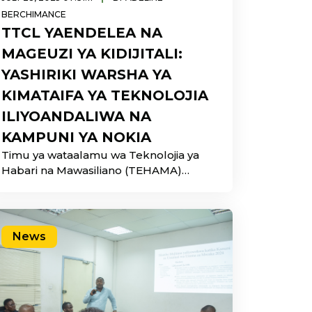
BERCHIMANCE
TTCL YAENDELEA NA
MAGEUZI YA KIDIJITALI:
YASHIRIKI WARSHA YA
KIMATAIFA YA TEKNOLOJIA
ILIYOANDALIWA NA
KAMPUNI YA NOKIA
Timu ya wataalamu wa Teknolojia ya
Habari na Mawasiliano (TEHAMA)
kutoka Shirika la Mawasiliano Tanzania
(TTCL), ikiongozwa na
News