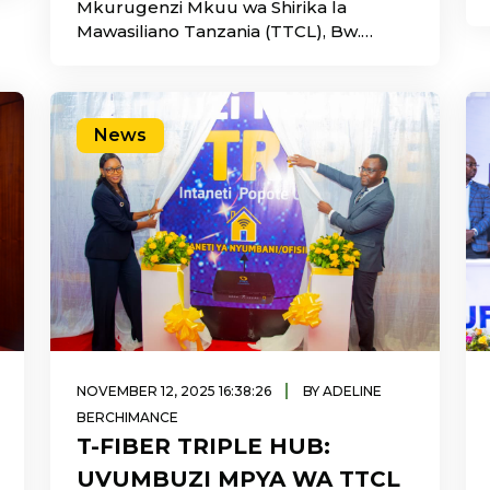
Mkurugenzi Mkuu wa Shirika la
Mawasiliano Tanzania (TTCL), Bw.
Moremi Marwa, amefanya ziara ya
kukagua miundombinu mbalimbali ya
mawasiliano katika Mkoa wa Pemba
ikiwa ni sehemu ya jitihada za Shirika za
News
kuhakikisha uwekezaji uliofanywa
katika sekta ya mawasiliano unaleta tija,
unaimarisha huduma kwa wananchi na
kuchochea ukuaji wa uchumi wa
kidijitali.
|
NOVEMBER 12, 2025 16:38:26
BY ADELINE
BERCHIMANCE
T-FIBER TRIPLE HUB:
UVUMBUZI MPYA WA TTCL