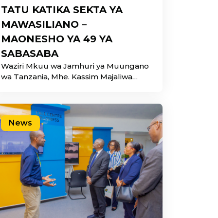
TATU KATIKA SEKTA YA
MAWASILIANO –
MAONESHO YA 49 YA
SABASABA
Waziri Mkuu wa Jamhuri ya Muungano
wa Tanzania, Mhe. Kassim Majaliwa
(Mb) amekabidhi tuzo ya nafasi ya Tatu
katika
News